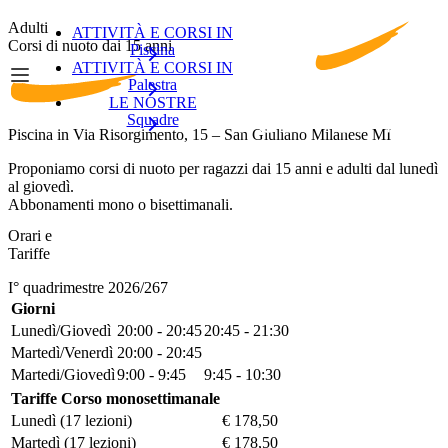
Adulti
ATTIVITÀ E CORSI IN
Corsi di nuoto dai 15 anni
Piscina
ATTIVITÀ E CORSI IN
Palestra
LE NOSTRE
Squadre
Piscina in Via Risorgimento, 15 – San Giuliano Milanese MI
Proponiamo
corsi di nuoto per ragazzi dai 15 anni e adulti
dal lunedì
al giovedì.
Abbonamenti mono o bisettimanali
.
Orari e
Tariffe
I° quadrimestre 2026/267
Giorni
Lunedì/Giovedì
20:00 - 20:45
20:45 - 21:30
Martedì/Venerdì
20:00 - 20:45
Martedi/Giovedì
9:00 - 9:45
9:45 - 10:30
Tariffe Corso monosettimanale
Lunedì
(17 lezioni)
€ 178,50
Martedì
(17 lezioni)
€ 178,50